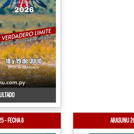
SULTADO
5 - FECHA 8
ARASUNU 20