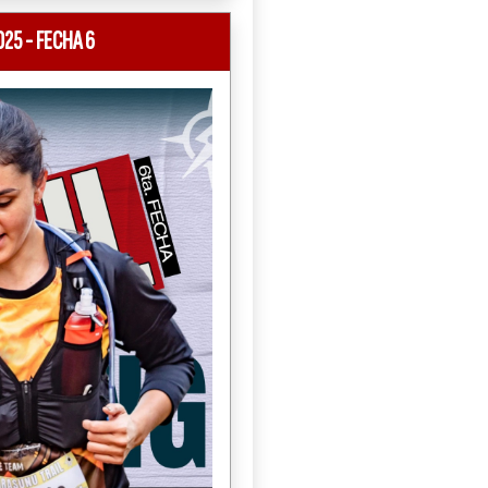
25 - FECHA 6