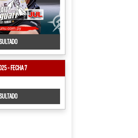
SULTADO
25 - FECHA 7
SULTADO