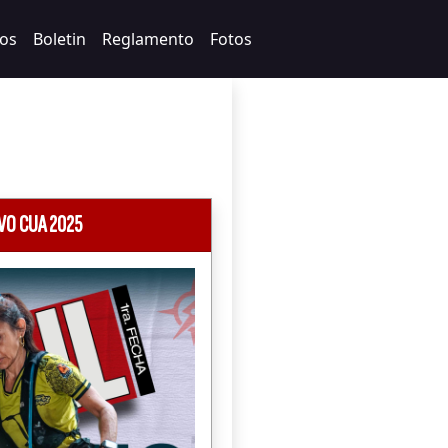
os
Boletin
Reglamento
Fotos
RVO CUA 2025