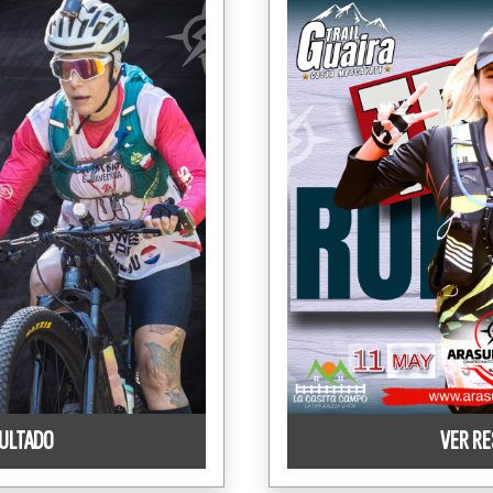
SULTADO
VER RE