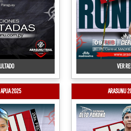
SULTADO
VER RE
 APUA 2025
ARASUNU 20