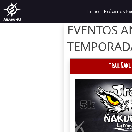
(current)
Inicio
Próximos Ev
EVENTOS A
TEMPORADA
TRAIL ÑAKU