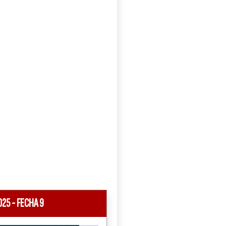
25 - FECHA 9